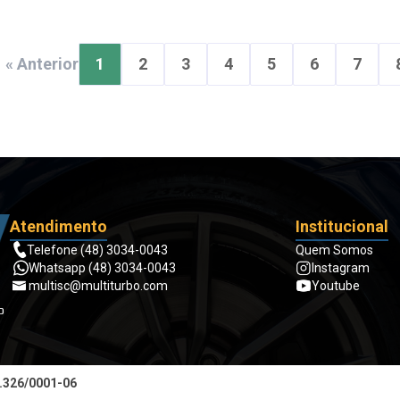
« Anterior
1
2
3
4
5
6
7
Atendimento
Institucional
Telefone (48) 3034-0043
Quem Somos
Whatsapp (48) 3034-0043
Instagram
multisc@multiturbo.com
Youtube
o
4.326/0001-06