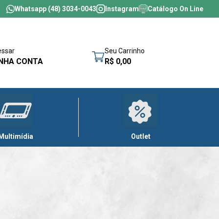
Whatsapp (48) 3034-0043
Instagram
Catálogo On Line
essar
Seu Carrinho
NHA CONTA
R$ 0,00
Multimídia
Outlet