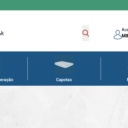
Ac
MI
leração
Capotas