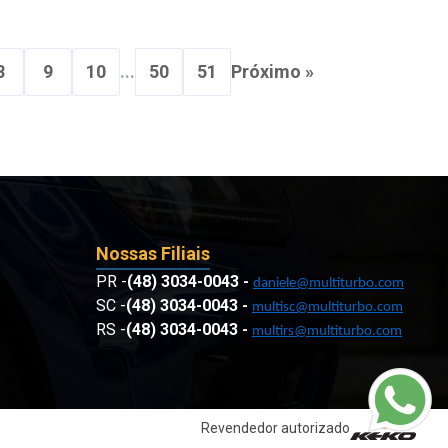
8
9
10
...
50
51
Próximo »
Nossas Filiais
PR -
(48) 3034-0043
-
daniele@multiturbo.com
SC -
(48) 3034-0043
-
multisc@multiturbo.com
RS -
(48) 3034-0043
-
multirs@multiturbo.com
Revendedor autorizado