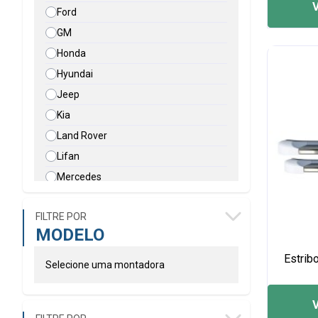
Ford
GM
Honda
Hyundai
Jeep
Kia
Land Rover
Lifan
Mercedes
Mitsubishi
FILTRE POR
Nissan
MODELO
Peugeot
Estrib
Renault
Selecione uma montadora
SSANG-YONG
Suzuki