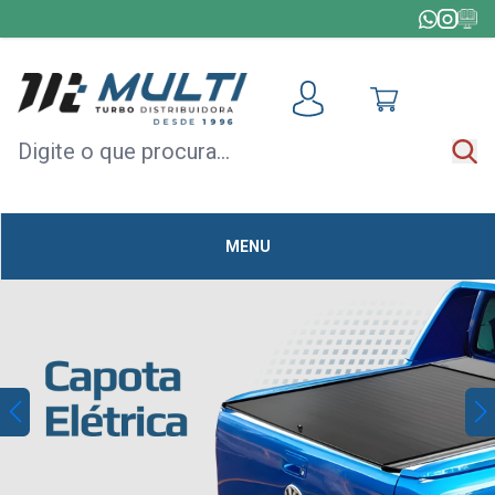
HOME
+
TODAS AS CATEGORIAS
MÓDULOS
DE
ACELERAÇÃO
MENU
CAPOTAS
MULTIMÍDIA
OUTLET